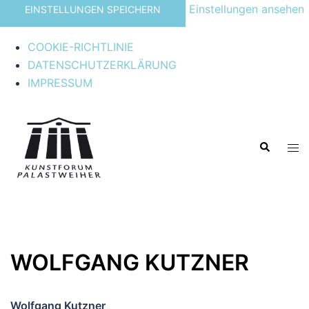
Einstellungen ansehen
EINSTELLUNGEN SPEICHERN
COOKIE-RICHTLINIE
DATENSCHUTZERKLÄRUNG
IMPRESSUM
Zum
Inhalt
Suche
springen
Men
ums
WOLFGANG KUTZNER
Wolfgang Kutzner